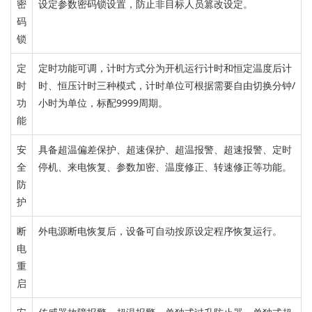
密
设定参数密码锁设置，防止非目标人员篡改设定。
码
锁
定
定时功能
可调，
计时方式分为开机运行计时和恒定温度后计
时
时、恒压计时三种模式
，计时单位可根据需要自由切换分钟/
功
小时为单位，标配9999周期。
能
安
具备超温偏差保护、超速保护、超温报警、超速报警、定时
全
停机、来电恢复、参数加密、温度修正、转速修正等功能。
防
护
断
外电源断电恢复后，
设备可自动按原设定程序恢复运行。
电
重
启