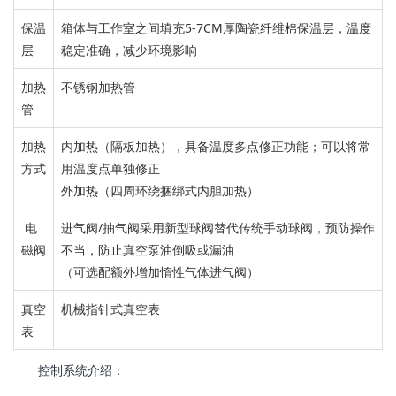
保温
箱体与工作室之间填充
5-7CM
厚陶瓷纤维棉保温层，
温度
层
稳定
准确，减少
环境
影响
加热
不锈钢加热管
管
加热
内加热（隔板加热），具备温度多点修正功能；
可以将常
方式
用温度点单独修
正
外加热（四周环绕捆绑式内胆加热）
电
进气阀/抽气阀
采用新型球阀替代
传统手动球阀，
预防操作
磁阀
不当，防止真空泵油倒吸或漏
油
（可选配
额外增加惰性气体进气阀
）
真空
机械指针式真空表
表
控制系统介绍：