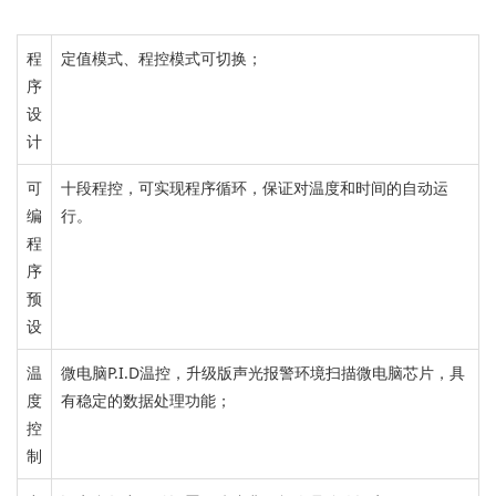
程
定值模式、程控模式可切换
；
序
设
计
可
十段程控，
可实现程序循环，保证对温度和时间的自动运
编
行。
程
序
预
设
温
微电脑P.I.D温控，
升级版声光报警
环境扫描微电脑芯片，
具
度
有稳定的数据处理功能；
控
制