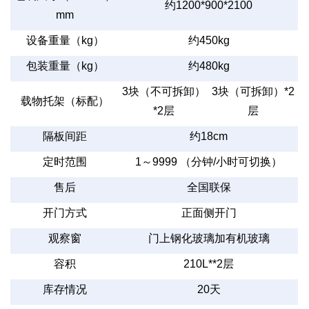
约1200*900*2100
mm
设备重量（kg）
约450kg
包装重量（kg）
约480kg
3块（不可拆卸）
3块（可拆卸）*2
载物托架（标配）
*2层
层
隔板间距
约18cm
定时范围
1～9999 （分钟/小时可切换）
售后
全国联保
开门方式
正面侧开门
观察窗
门上钢化玻璃加有机玻璃
容积
210L**2层
库存情况
20天