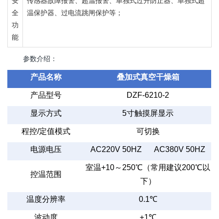
安
传感器故障报警、超温报警、单独式过升防止器、单独式超
全
温保护器、过电流跳闸保护等；
功
能
参数介绍：
产品名称
叠加式真空干燥箱
产品型号
DZF-6210-2
显示方式
5寸触摸屏显示
程控/定值模式
可切换
电源电压
AC220V 50HZ
AC380V 50HZ
室温+10～250℃（常用建议200℃以
控温范围
下）
温度分辨率
0.1℃
波动度
±1℃