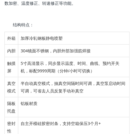
数加密、温度修正、转速修正等功能。
结构特点：
外箱
加厚冷轧钢板静电喷塑
内胆
304镜面不锈钢，
内胆外部加强筋焊接
触摸
5寸高清显示，
同步显示温度、时间、曲线、预约开关
屏
机，标配9999周期（分钟/小时可切换）
真空
半自动真空
模式
，
抽真空间隔时间可调，真空泵启动时间
模式
可调，可省去
人员反复手动补真空
隔板
铝板材质
托盘
密封
自主开模硅胶密封条，
支持空箱保压3个月+
性