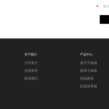
关于我们
产品中心
公司简介
真空干燥箱
在线留言
鼓风干燥箱
联系我们
恒温摇床
恒温培养箱