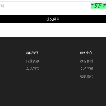
提交留言
新闻资讯
服务中心
行业资讯
设备售后
常见问答
文档下载
在线预约