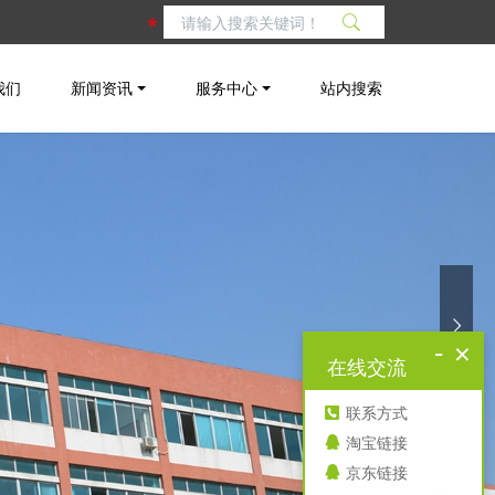
我们
新闻资讯
服务中心
站内搜索
-
×
在线交流
联系方式
淘宝链接
京东链接