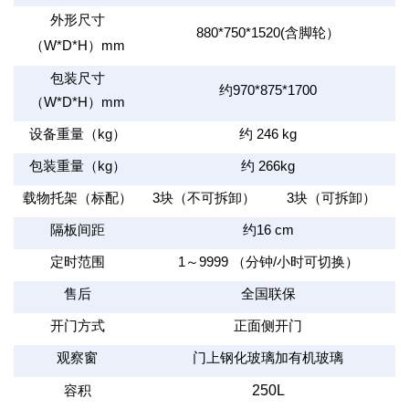
外形尺寸
880*750*1520(
含脚轮）
（
W*D*H
）
mm
包装尺寸
约
970*875*1700
（
W*D*H
）
mm
设备重量（
kg
）
约
246 kg
包装重量（
kg
）
约
266kg
载物托架（标配）
3
块（不可拆卸）
3
块（可拆卸）
隔板间距
约
16 cm
定时范围
1
～
9999
（分钟
/
小时可切换）
售后
全国联保
开门方式
正面侧开门
观察窗
门上钢化玻璃加有机玻璃
250L
容积