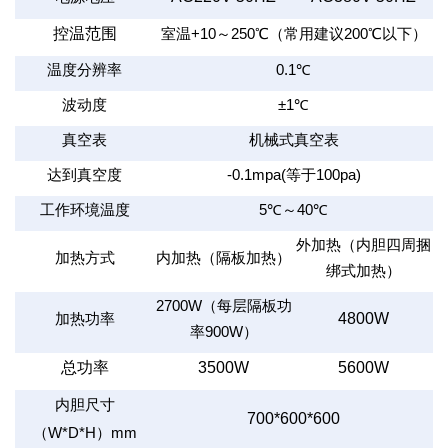
控温范围
室温
+10
～
250
℃（常用建议
200
℃以下）
温度分辨率
0.1
℃
波动度
±1
℃
真空表
机械式真空表
达到真空度
-0.1mpa(
等于
100pa)
工作环境温度
5
℃～
40
℃
外加热（内胆四周捆
加热方式
内加热（隔板加热）
绑式加热）
2700W
（每层隔板功
4800W
加热功率
率
900W
）
总功率
3500W
5600W
内胆尺寸
700*600*600
（
W*D*H
）
mm