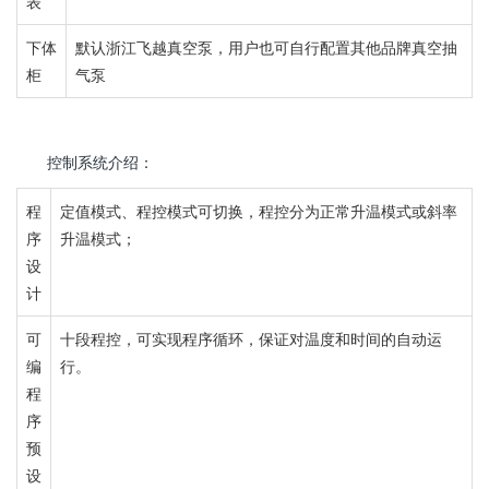
表
下体
默认浙江飞越真空泵，用户也可自行配置其他品牌
真空抽
柜
气泵
控制系统介绍：
程
定值模式、程控模式可切换，
程控分为正常升温模式或斜率
序
升温模式；
设
计
可
十段程控，
可实现程序循环，保证对温度和时间的自动运
编
行。
程
序
预
设