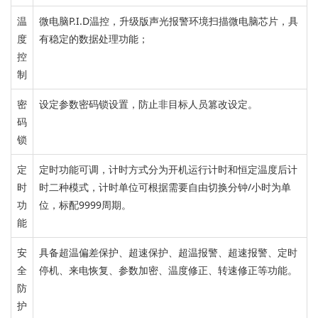
温
微电脑P.I.D温控，
升级版声光报警
环境扫描微电脑芯片，
具
度
有稳定的数据处理功能；
控
制
密
设定参数密码锁设置，防止非目标人员篡改设定。
码
锁
定
定时功能
可调，
计时方式分为开机运行计时和恒定温度后计
时
时二种模式，计时单位可根据需要自由切换分钟/小时为单
功
位，标配9999周期。
能
安
具备超温偏差保护、超速保护、超温报警、超速报警、定时
全
停机、来电恢复、参数加密、温度修正、转速修正等功能。
防
护