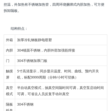
控温，外加热有不锈钢加热管，四周环绕捆绑式内胆加热，可方便
拆卸隔板。
结构特点：
外箱
加厚冷轧钢板静电喷塑
内胆
304镜面不锈钢，
内胆外部加强筋焊接
门
304不锈钢加厚门板
触摸
5寸高清显示，
同步显示温度、时间、曲线、预约开关
屏
机，标配9999周期（分钟/小时可切换）
真空
半自动真空
模式
，
抽真空间隔时间可调，真空泵启动时间
模式
可调，可省去
人员反复手动补真空
隔板
304不锈钢
托盘