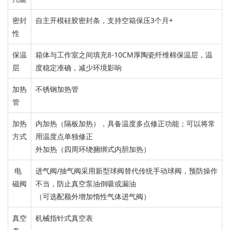
密封
自主开模硅胶密封条，
支持空箱保压3个月+
性
保温
箱体与工作室之间填充8-10CM厚陶瓷纤维棉保温层，
温
层
度
稳定
准确，减少
环境
影响
加热
不锈钢加热管
管
加热
内加热（隔板加热），具备温度多点修正功能；
可以将常
方式
用温度点单独修
正
外加热（四周环绕捆绑式内胆加热）
电
进气阀/抽气阀
采用新型球阀替代
传统手动球阀，
预防操作
磁阀
不当，防止真空泵油倒吸或漏
油
（可选配
额外增加惰性气体进气阀
）
真空
机械指针式真空表