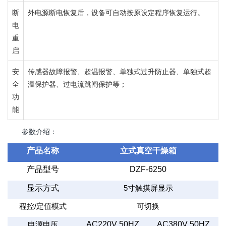
断
外电源断电恢复后，
设备可自动按原设定程序恢复运行。
电
重
启
安
传感器故障报警、超温报警、单独式过升防止器、单独式超
全
温保护器、过电流跳闸保护等；
功
能
参数介绍：
产品名称
立式真空干燥箱
产品型号
DZF-6250
显示方式
5
寸触摸屏显示
程控
/
定值模式
可切换
AC220V 50HZ
AC380V 50HZ
电源电压