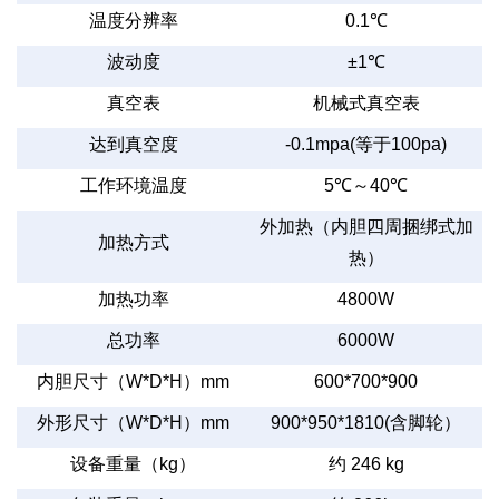
温度分辨率
0.1
℃
波动度
±1
℃
真空表
机械式真空表
达到真空度
-0.1mpa(
等于
100pa)
工作环境温度
5
℃～
40
℃
外加热（内胆四周捆绑式加
加热方式
热）
加热功率
4800W
总功率
6000W
内胆尺寸（
W*D*H
）
mm
600*700*900
外形尺寸（
W*D*H
）
mm
900*950*1810(
含脚轮）
设备重量（
kg
）
约
246 kg