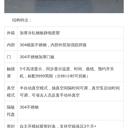
结构特点：
外箱
加厚冷轧钢板静电喷塑
内胆
304镜面不锈钢，
内胆外部加强筋焊接
门
304不锈钢加厚门板
触摸
5寸高清显示，
同步显示温度、时间、曲线、预约开关
屏
机，标配9999周期（分钟/小时可切换）
真空
半自动真空
模式
，
抽真空间隔时间可调，真空泵启动时间
模式
可调，可省去
人员反复手动补真空
隔板
304不锈钢
托盘
密封
自主开模硅胶密封条，
支持空箱保压3个月+