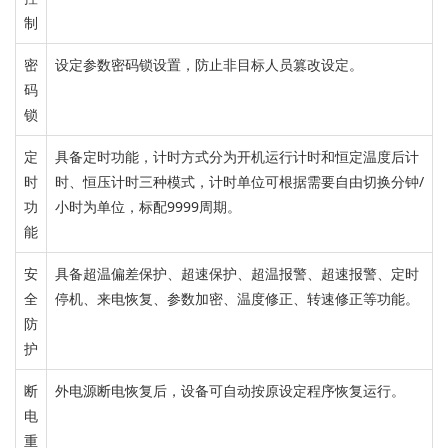
制
密
设定参数密码锁设置，防止非目标人员篡改设定。
码
锁
定
具备定时功能，计时方式分为开机运行计时和恒定温度后计
时
时、恒压计时三种模式，计时单位可根据需要自由切换分钟/
功
小时为单位，标配9999周期。
能
安
具备超温偏差保护、超速保护、超温报警、超速报警、定时
全
停机、来电恢复、参数加密、温度修正、转速修正等功能。
防
护
断
外电源断电恢复后，
设备可自动按原设定程序恢复运行。
电
重