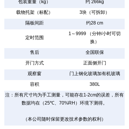
包装重量（
kg
）
约
266kg
载物托架（标配）
3
块（可拆卸）
隔板间距
约
28 cm
1
～
9999
（分钟
/
小时可切
定时范围
换）
售后
全国联保
开门方式
正面侧开门
观察窗
门上钢化玻璃加有机玻璃
容积
380L
注：所有尺寸均为手工测量，可能存在
1-2cm
的误差，所有
数据均在（
25
℃、
70%RH
）环境下测得。
（本公司随时保留更改技术参数的权利）