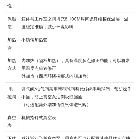
性
保温
箱体与工作室之间填充8-10CM厚陶瓷纤维棉保温层，
温
层
度
稳定
准确，减少
环境
影响
加热
不锈钢加热管
管
加热
内加热（隔板加热），具备温度多点修正功能；
可以将常
方式
用温度点单独修
正
外加热（四周环绕捆绑式内胆加热）
电
进气阀/抽气阀
采用新型球阀替代
传统手动球阀，
预防操作
磁阀
不当，防止真空泵油倒吸或漏
油
（可选配
额外增加惰性气体进气阀
）
真空
机械指针式真空表
表
下体
默认浙江飞越真空泵，用户也可自行配置其他品牌
真空抽