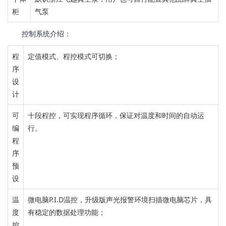
柜
气泵
控制系统介绍：
程
定值模式、程控模式可切换
；
序
设
计
可
十段程控，
可实现程序循环，保证对温度和时间的自动运
编
行。
程
序
预
设
温
微电脑P.I.D温控，
升级版声光报警
环境扫描微电脑芯片，
具
度
有稳定的数据处理功能；
控