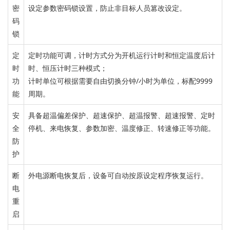
密
设定参数密码锁设置，防止非目标人员篡改设定。
码
锁
定
定时功能
可调，
计时方式分为开机运行计时和恒定温度后计
时
时、恒压计时三种模
式；
功
计时单位可根据需要自由切换分钟/小时为单位，标配9999
能
周期。
安
具备超温偏差保护、超速保护、超温报警、超速报警、定时
全
停机、来电恢复、参数加密、温度修正、转速修正等功能。
防
护
断
外电源断电恢复后，
设备可自动按原设定程序恢复运行。
电
重
启