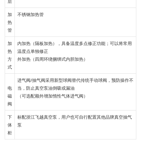
层
加
不锈钢加热管
热
管
加
内加热（隔板加热），具备温度多点修正功能；
可以将常用
热
温度点单独修
正
方
外加热（四周环绕捆绑式内胆加热）
式
进气阀/抽气阀
采用新型球阀替代
传统手动球阀，
预防操作不
电
当，防止真空泵油倒吸或漏
油
磁
（可选配
额外增加惰性气体进气阀
）
阀
下
标配
浙江飞越真空泵，用户也可自行配置其他品牌
真空抽气
体
泵
柜