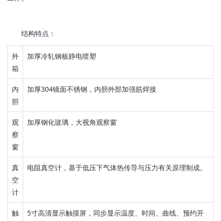
结构特点：
外
加厚冷轧钢板静电喷塑
箱
内
加厚304镜面不锈钢，
内胆外部加强筋焊接
胆
观
加厚钢化玻璃，
大视角观察窗
察
窗
真
电阻真空计，基于
低压下气体热传导与压力有关原理制成。
空
计
触
5寸高清显示
触摸
屏
，
同步显示温度、时间、曲线、预约开