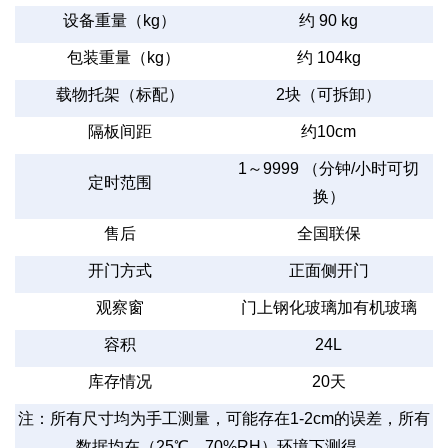
设备重量（
kg
）
约
90 kg
包装重量（
kg
）
约
104kg
载物托架（标配）
2
块（可拆卸）
隔板间距
约
10cm
1
～
9999
（分钟
/
小时可切
定时范围
换）
售后
全国联保
开门方式
正面侧开门
观察窗
门上钢化玻璃加有机玻璃
容积
24L
库存情况
20
天
注：所有尺寸均为手工测量，可能存在
1-2cm
的误差，所有
数据均在（
25
℃、
70%RH
）环境下测得。