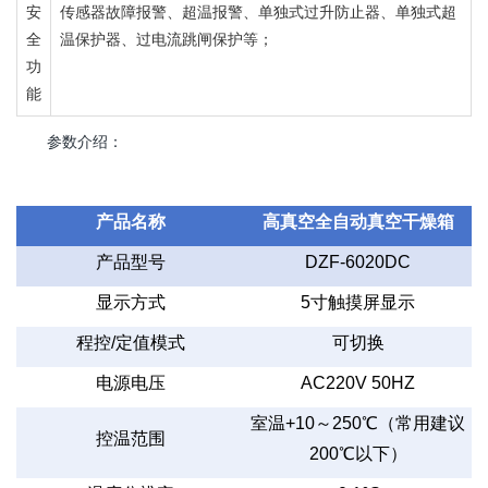
安
传感器故障报警、超温报警、单独式过升防止器、单独式超
全
温保护器、过电流跳闸保护等；
功
能
参数介绍：
产品名称
高真空全自动真空干燥箱
产品型号
DZF-6020DC
显示方式
5
寸触摸屏显示
程控
/
定值模式
可切换
电源电压
AC220V 50HZ
室温
+10
～
250
℃（常用建议
控温范围
200
℃以下）