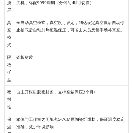
摸
关机，标配9999周期（分钟/小时可切换）
屏
真
全自动真空模式
，
真空度可设定，到达设定真空度后自动停
空
止抽气后自动加热恒温保压
，可省去
人员反复手动补真空。
模
式
隔
铝板材质
板
托
盘
密
自主开模硅胶密封条，
支持空箱保压3个月+
封
性
保
箱体与工作室之间填充
5-7CM
厚陶瓷纤维棉，保证
温度
稳定
温
准确，减少
环境
影响