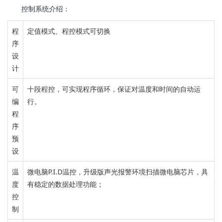
控制系统介绍：
程
定值模式、程控模式可切换
序
设
计
可
十段程控，
可实现程序循环，保证对温度和时间的自动运
编
行。
程
序
预
设
温
微电脑P.I.D温控，
升级版声光报警
环境扫描微电脑芯片，
具
度
有稳定的数据处理功能；
控
制