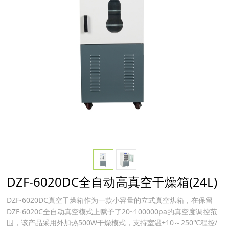
DZF-6020DC全自动高真空干燥箱(24L)
DZF-6020DC真空干燥箱作为一款小容量的立式真空烘箱，在保留
DZF-6020C全自动真空模式上赋予了20~100000pa的真空度调控范
围，该产品采用外加热500W干燥模式，支持室温+10～250℃程控/