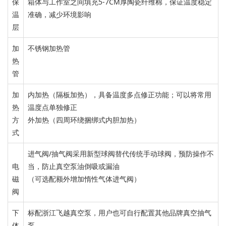
保
箱体与工作室之间填充
5-7CM
厚陶瓷纤维棉，保证
温度
稳定
温
准确，减少
环境
影响
层
加
不锈钢加热管
热
管
加
内加热（隔板加热），具备温度多点修正功能；
可以将常用
热
温度点单独修
正
方
外加热（四周环绕捆绑式内胆加热）
式
进气阀/抽气阀
采用新型球阀替代
传统手动球阀，
预防操作不
电
当，防止真空泵油倒吸或漏
油
磁
（可选配
额外增加惰性气体进气阀
）
阀
下
标配
浙江飞越真空泵，用户也可自行配置其他品牌
真空抽气
体
泵