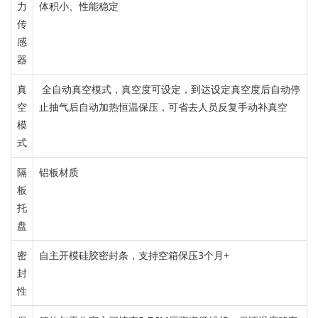
力
体积小、性能稳定
传
感
器
真
全自动真空模式
，
真空度可设定，到达设定真空度后自动停
空
止抽气后自动加热恒温保压
，可省去
人员反复手动补真空
模
式
隔
铝板材质
板
托
盘
密
自主开模硅胶密封条，
支持空箱保压3个月+
封
性