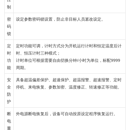
制
密
设定参数密码锁设置，防止非目标人员篡改设定。
码
锁
定
定时功能
可调，
计时方式分为开机运行计时和恒定温度后计
时
时、恒压计时三种模
式；
功
计时单位可根据需要自由切换分钟/小时为单位，标配9999
能
周期。
安
具备超温偏差保护、超速保护、超温报警、超速报警、定时
全
停机、来电恢复、参数加密、温度修正、转速修正等功能。
防
护
断
外电源断电恢复后，
设备可自动按原设定程序恢复运行。
电
重