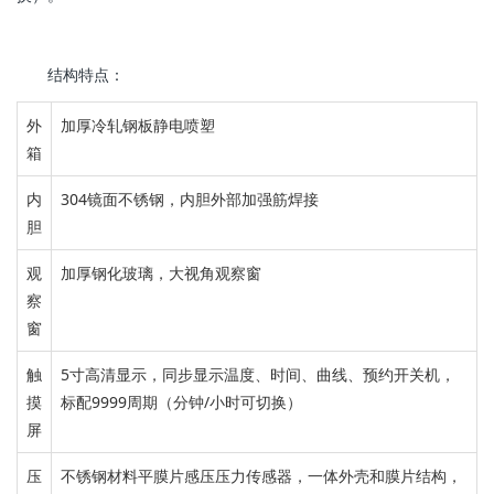
结构特点：
外
加厚冷轧钢板静电喷塑
箱
内
304镜面不锈钢，
内胆外部加强筋焊接
胆
观
加厚钢化玻璃，
大视角观察窗
察
窗
触
5寸高清显示，
同步显示温度、时间、曲线、预约开关机，
摸
标配9999周期（分钟/小时可切换）
屏
压
不锈钢材料平膜片感压压力传感器，
一体外壳和膜片结构，