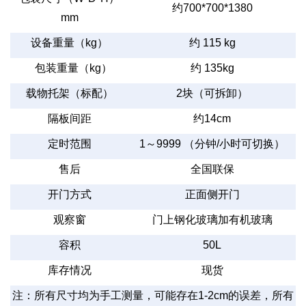
约
700*700*1380
mm
设备重量（
kg
）
约
115 kg
包装重量（
kg
）
约
135kg
载物托架（标配）
2
块（可拆卸）
隔板间距
约
14cm
定时范围
1
～
9999
（分钟
/
小时可切换）
售后
全国联保
开门方式
正面侧开门
观察窗
门上钢化玻璃加有机玻璃
容积
50L
库存情况
现货
注：所有尺寸均为手工测量，可能存在
1-2cm
的误差，所有