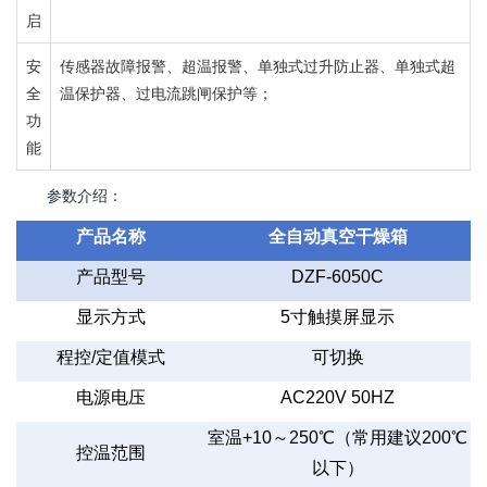
启
安
传感器故障报警、超温报警、单独式过升防止器、单独式超
全
温保护器、过电流跳闸保护等；
功
能
参数介绍：
产品名称
全自动真空干燥箱
产品型号
DZF-6050C
显示方式
5
寸触摸屏显示
程控
/
定值模式
可切换
电源电压
AC220V 50HZ
室温
+10
～
250
℃（常用建议
200
℃
控温范围
以下）