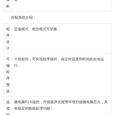
柜
控制系统介绍：
程
定值模式、程控模式可切换
序
设
计
可
十段程控，
可实现程序循环，保证对温度和时间的自动运
编
行。
程
序
预
设
温
微电脑P.I.D温控，
升级版声光报警
环境扫描微电脑芯片，
具
度
有稳定的数据处理功能；
控