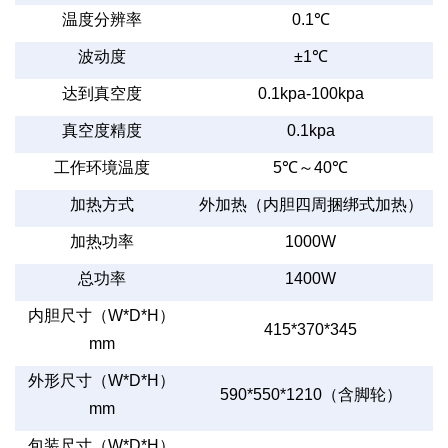
温度分辨率
0.1
℃
波动度
±1
℃
达到真空度
0.1kpa-100kpa
真空度精度
0.1kpa
工作环境温度
5
℃～
40
℃
加热方式
外加热（内胆四周捆绑式加热）
加热功率
1000W
总功率
1400W
内胆尺寸（
W*D*H
）
415*370*345
mm
外形尺寸（
W*D*H
）
590*550*1210
（含脚轮）
mm
包装尺寸（
W*D*H
）