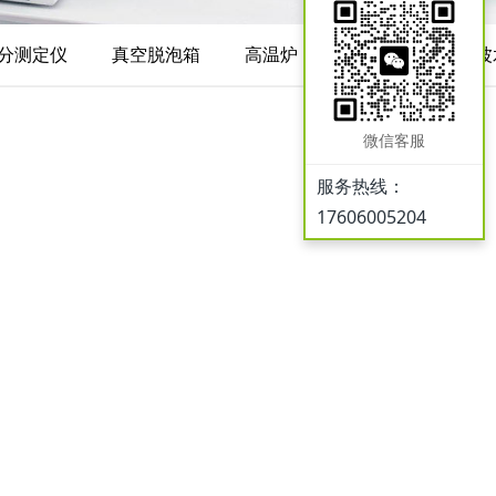
分测定仪
真空脱泡箱
高温炉
搅拌器
超声波
微信客服
服务热线：
17606005204