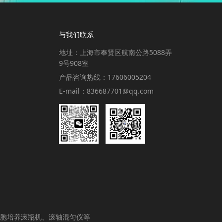
与我们联系
地址：上海市奉贤区航南公路5088弄
9号908室
产品咨询热线：17606005204
E-mail：836687701@qq.com
胞培养滚瓶机、滚轴混匀仪等