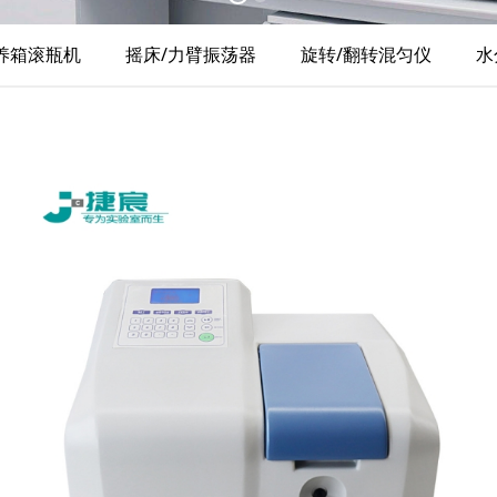
养箱滚瓶机
摇床/力臂振荡器
旋转/翻转混匀仪
水