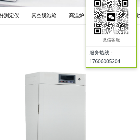
分测定仪
真空脱泡箱
高温炉
搅拌器
超声波
微信客服
服务热线：
17606005204