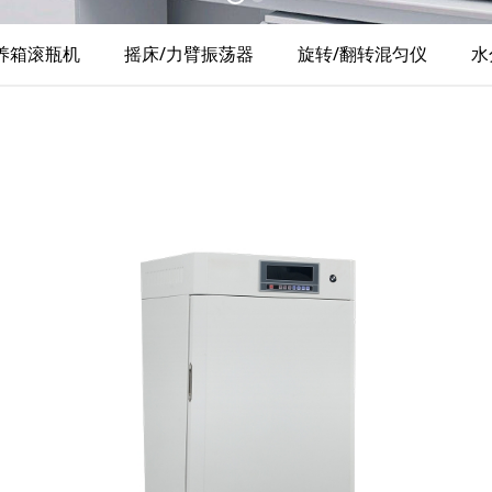
养箱滚瓶机
摇床/力臂振荡器
旋转/翻转混匀仪
水