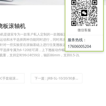
DL跷板滚轴机
微信客服
跷板滚轴机是捷宸专为一款客户私人定制的一款翘板滚轴机，拥
运动和水平选择两种功能同时进行，同时再次基础上支
服务热线：
针对一些实验室在滚轴基础上进行往复翘板运动，整体
17606005204
选择专属为6-120转可调，上下翘板动作幅度为3-60，
载重，支持定时99小时59分，轴距86mm，支持0.5-2L
DC手套箱滚瓶机
下一篇
:
JRB-SL-10/20/30多层培养箱滚瓶机