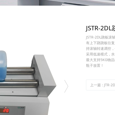
JSTR-2
​JSTR-2DL
有上下跷跷板往复
持滚轴转速调控，
采用低速模式，水平
最大支持5KG物品
瓶子放置！
上一篇
:
JTR-2