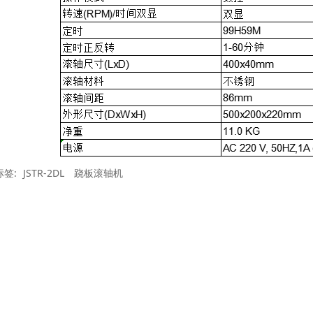
标签:
JSTR-2DL
跷板滚轴机