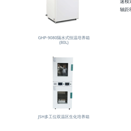
速模
轴距8
GHP-9080隔水式恒温培养箱
(80L)
JSH多工位双温区生化培养箱