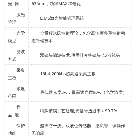
光 器
635nm，功率MAX20毫瓦
激光
LIMS激光智能管理系统
管理
光学
全量程米氏散射理论，包含高浓度多重散射动
模型
态补偿技术
滤波
双镜头滤波技术,傅里叶变换镜头+滤波镜头
方式
采集
16bit,200kbs超高速采集主板
主板
浓度
最低遮光度3%，最高遮光度90%（光学浓度）
范围
样
特殊镀膜工艺处理,光信号透过率＞99.7%
品 池
保护
超声防干烧、双液位传感器、溢流管、误操作
功能
无响应