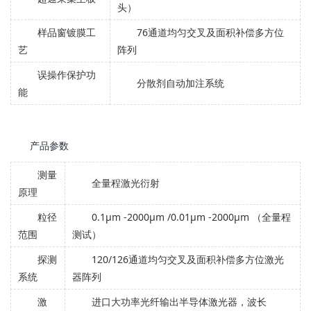
头）
样品窗镀膜工
76通道均匀交叉及面积补偿多方位
艺
阵列
误操作保护功
分散剂自动加注系统
能
产品参数
测量
全量程激光衍射
原理
粒径
0.1μm -2000μm /0.01μm -2000μm （全量程
范围
测试）
探测
120/126通道均匀交叉及面积补偿多方位激光
系统
器阵列
激
进口大功率光纤输出半导体激光器，波长