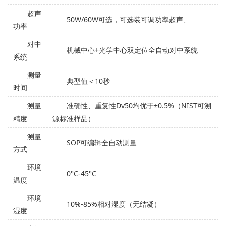
超声
50W/60W可选，可选装可调功率超声、
功率
对中
机械中心+光学中心双定位全自动对中系统
系统
测量
典型值＜10秒
时间
测量
准确性、重复性Dv50均优于±0.5%（NIST可溯
精度
源标准样品）
测量
SOP可编辑全自动测量
方式
环境
0°C-45°C
温度
环境
10%-85%相对湿度（无结凝）
湿度