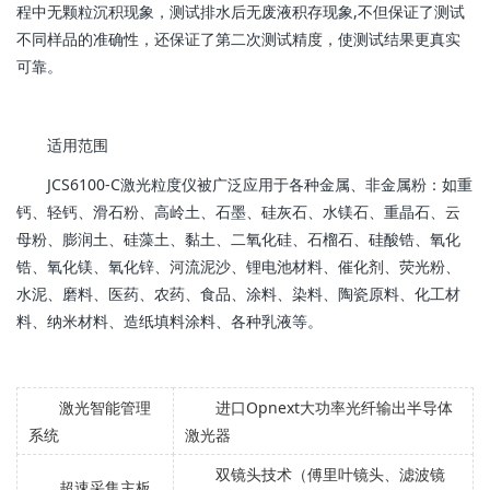
程中无颗粒沉积现象，测试排水后无废液积存现象,不但保证了测试
不同样品的准确性，还保证了第二次测试精度，使测试结果更真实
可靠。
适用范围
JCS6100-C激光粒度仪被广泛应用于各种金属、非金属粉：如重
钙、轻钙、滑石粉、高岭土、石墨、硅灰石、水镁石、重晶石、云
母粉、膨润土、硅藻土、黏土、二氧化硅、石榴石、硅酸锆、氧化
锆、氧化镁、氧化锌、河流泥沙、锂电池材料、催化剂、荧光粉、
水泥、磨料、医药、农药、食品、涂料、染料、陶瓷原料、化工材
料、纳米材料、造纸填料涂料、各种乳液等。
激光智能管理
进口Opnext大功率光纤输出半导体
系统
激光器
双镜头技术（傅里叶镜头、滤波镜
超速采集主板