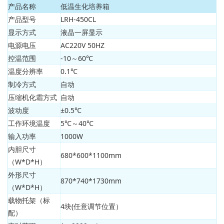
产品名称
低温生化培养箱
产品型号
LRH-450CL
显示方式
液晶一屏显示
电源电压
AC220V 50HZ
控温范围
-10～60℃
温度分辨率
0.1℃
制冷方式
自动
压缩机化霜方式
自动
波动度
±0.5℃
工作环境温度
5℃～40℃
输入功率
1000W
内胆尺寸
680*600*1100mm
（W*D*H）
外形尺寸
870*740*1730mm
（W*D*H）
载物托架（标
4块(任意调节位置）
配）