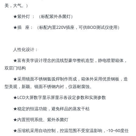
美，大气。）
★紫外灯 ： （标配紫外杀菌灯）
★插 座： （标配内置220V插座，可供BOD测试仪使用）
人性化设计：
★富有美学设计理念的流线型豪华整机造型，静电喷塑箱体，
双层门结构
★采用镜面不锈钢氩弧焊制作而成，箱体外采用优质钢板，造
型美观，新颖。镜面不锈钢内衬，仪器耐腐蚀。
★LCD大屏数字显示屏显示各设定参数和实测参数
★稳定的恒温功能，避免样品的蒸发干枯
★内置照明系统、紫外杀菌灯
★压缩机采用自动控制，控温范围不受室温影响，-10~60度任