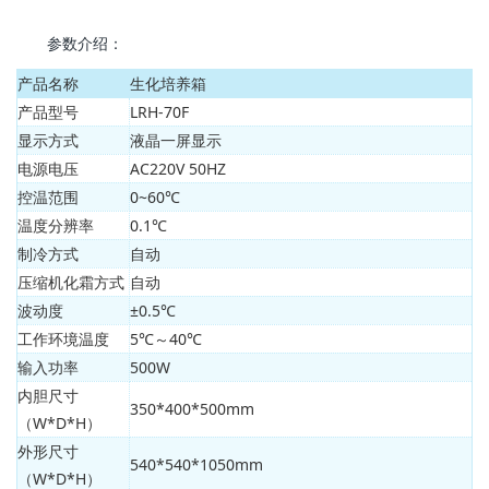
参数介绍：
产品名称
生化培养箱
产品型号
LRH-70F
显示方式
液晶一屏显示
电源电压
AC220V 50HZ
控温范围
0~60℃
温度分辨率
0.1℃
制冷方式
自动
压缩机化霜方式
自动
波动度
±0.5℃
工作环境温度
5℃～40℃
输入功率
500W
内胆尺寸
350*400*500mm
（W*D*H）
外形尺寸
540*540*1050mm
（W*D*H）