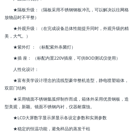
★隔板升级：（隔板采用不锈钢钢板冲孔，可以解决以往网格
放物品时不平整）
★外观升级：（在完成设备总体性能提升同时，外观升级的精
美，大气。）
★紫外灯 ： （标配紫外杀菌灯）
★插 座： （标配内置220V插座，可供BOD测试仪使用）
人性化设计：
★富有美学设计理念的流线型豪华整机造型，静电喷塑箱体，
双层门结构
★采用镜面不锈钢氩弧焊制作而成，箱体外采用优质钢板，造
型美观，新颖。镜面不锈钢内衬，仪器耐腐蚀。
★LCD大屏数字显示屏显示各设定参数和实测参数
★稳定的恒温功能，避免样品的蒸发干枯