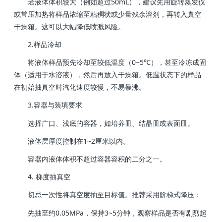
若液体体积较大（例如超过50mL），建议先用旋转蒸发仪
或常压加热将样品浓缩至粘稠状或少量残余溶剂，再转入真空
干燥箱。这可以大幅降低喷溅风险。
2.样品冷却
将液体样品预先冷却至较低温度（0~5℃），甚至冷冻成固
体（适用于水溶液），然后再放入干燥箱。低温状态下的样品
在初始抽真空时汽化速度较慢，不易暴沸。
3.容器与装填要求
选择广口、浅底的容器，如培养皿、结晶皿或表面皿。
液体层厚度控制在1~2厘米以内。
容器内液体体积不超过容器容积的二分之一。
4. 梯度抽真空
切忌一次性将真空度抽至目标值。推荐采用阶梯式降压：
先抽至约0.05MPa，保持3~5分钟，观察样品是否有剧烈起