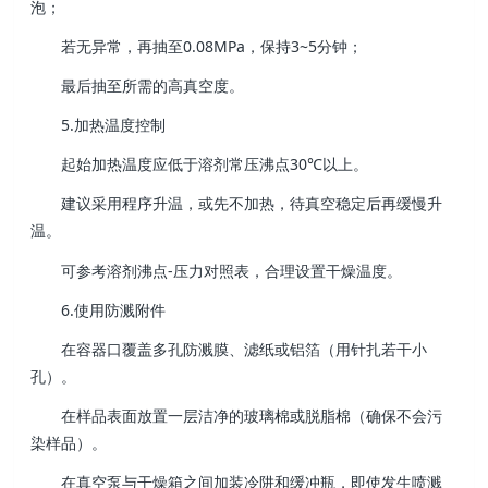
泡；
若无异常，再抽至0.08MPa，保持3~5分钟；
最后抽至所需的高真空度。
5.加热温度控制
起始加热温度应低于溶剂常压沸点30℃以上。
建议采用程序升温，或先不加热，待真空稳定后再缓慢升
温。
可参考溶剂沸点‑压力对照表，合理设置干燥温度。
6.使用防溅附件
在容器口覆盖多孔防溅膜、滤纸或铝箔（用针扎若干小
孔）。
在样品表面放置一层洁净的玻璃棉或脱脂棉（确保不会污
染样品）。
在真空泵与干燥箱之间加装冷阱和缓冲瓶，即使发生喷溅