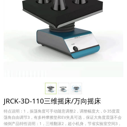
JRCK-3D-110三维摇床/万向摇床
特点说明：1，振荡角度可手动随意调整2，调整幅度大，0-35度震
荡角自由调节3，有多种摩擦垫和EV夹具可选，保证大角度震荡不会
倾倒产品特性说明：1，三维翻滚2，超小机身，节省实验室空间3，