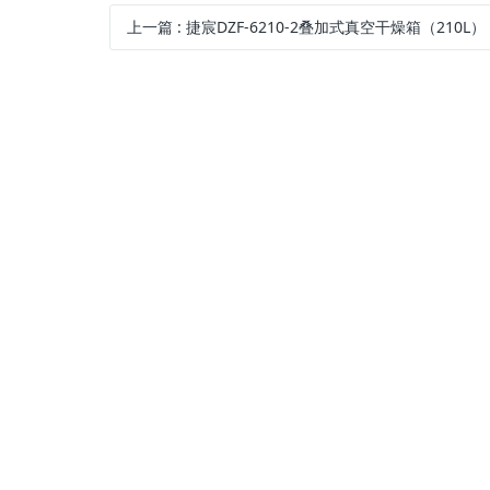
上一篇
:
捷宸DZF-6210-2叠加式真空干燥箱（210L）