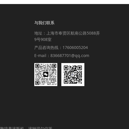
与我们联系
地址：上海市奉贤区航南公路5088弄
9号908室
产品咨询热线：17606005204
E-mail：836687701@qq.com
胞培养滚瓶机、滚轴混匀仪等