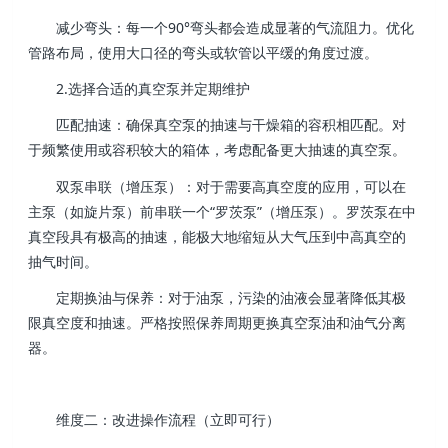
减少弯头：每一个90°弯头都会造成显著的气流阻力。优化
管路布局，使用大口径的弯头或软管以平缓的角度过渡。
2.选择合适的真空泵并定期维护
匹配抽速：确保真空泵的抽速与干燥箱的容积相匹配。对
于频繁使用或容积较大的箱体，考虑配备更大抽速的真空泵。
双泵串联（增压泵）：对于需要高真空度的应用，可以在
主泵（如旋片泵）前串联一个“罗茨泵”（增压泵）。罗茨泵在中
真空段具有极高的抽速，能极大地缩短从大气压到中高真空的
抽气时间。
定期换油与保养：对于油泵，污染的油液会显著降低其极
限真空度和抽速。严格按照保养周期更换真空泵油和油气分离
器。
维度二：改进操作流程（立即可行）