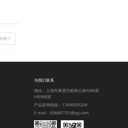
时间？
与我们联系
地址：上海市奉贤区航南公路5088弄
9号908室
产品咨询热线：17606005204
E-mail：836687701@qq.com