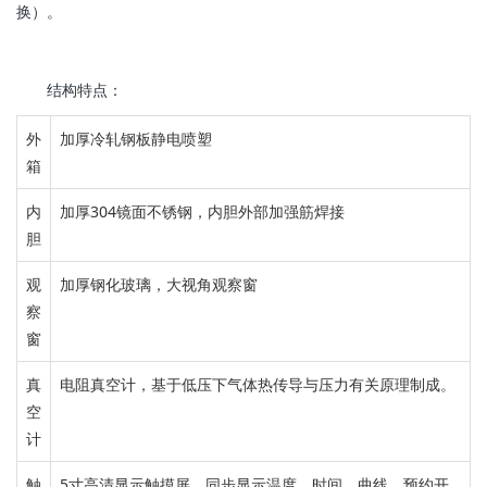
换）。
结构特点：
外
加厚冷轧钢板静电喷塑
箱
内
加厚304镜面不锈钢，
内胆外部加强筋焊接
胆
观
加厚钢化玻璃，
大视角观察窗
察
窗
真
电阻真空计，基于
低压下气体热传导与压力有关原理制成。
空
计
触
5寸高清显示
触摸
屏
，
同步显示温度、时间、曲线、预约开