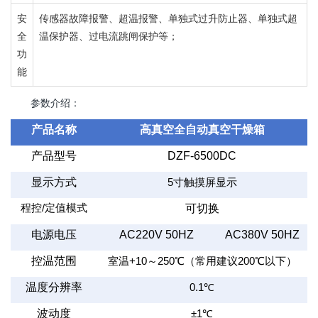
安
传感器故障报警、超温报警、单独式过升防止器、单独式超
全
温保护器、过电流跳闸保护等；
功
能
参数介绍：
产品名称
高真空全自动真空干燥箱
产品型号
DZF-6500DC
显示方式
5
寸触摸屏显示
程控
/
定值模式
可切换
电源电压
AC220V 50HZ
AC380V 50HZ
控温范围
室温
+10
～
250
℃（常用建议
200
℃以下）
温度分辨率
0.1
℃
波动度
±1
℃