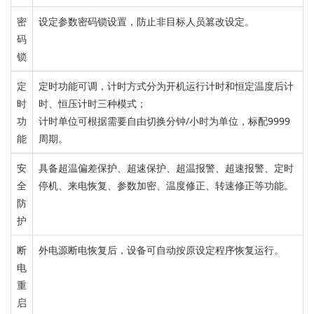
密
设定参数密码锁设置，防止非目标人员篡改设定。
码
锁
定
定时功能
可调，
计时方式分为开机运行计时和恒定温度后计
时
时、恒压计时三种模
式；
功
计时单位可根据需要自由切换分钟/小时为单位，标配9999
能
周期。
安
具备超温偏差保护、超速保护、超温报警、超速报警、定时
全
停机、来电恢复、参数加密、温度修正、转速修正等功能。
防
护
断
外电源断电恢复后，
设备可自动按原设定程序恢复运行。
电
重
启