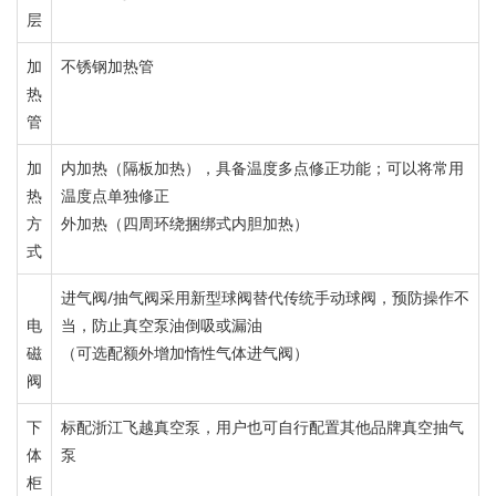
层
加
不锈钢加热管
热
管
加
内加热（隔板加热），具备温度多点修正功能；
可以将常用
热
温度点单独修
正
方
外加热（四周环绕捆绑式内胆加热）
式
进气阀/抽气阀
采用新型球阀替代
传统手动球阀，
预防操作不
电
当，防止真空泵油倒吸或漏
油
磁
（可选配
额外增加惰性气体进气阀
）
阀
下
标配
浙江飞越真空泵，用户也可自行配置其他品牌
真空抽气
体
泵
柜