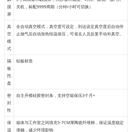
摸
关机，标配9999周期（分钟/小时可切换）
屏
真
全自动真空模式
，
真空度可设定，到达设定真空度后自动停
空
止抽气后自动加热恒温保压
，可省去
人员反复手动补真空。
模
式
隔
铝板材质
板
托
盘
密
自主开模硅胶密封条，
支持空箱保压3个月+
封
性
保
箱体与工作室之间填充
5-7CM
厚陶瓷纤维棉，保证
温度
稳定
温
准确，减少
环境
影响