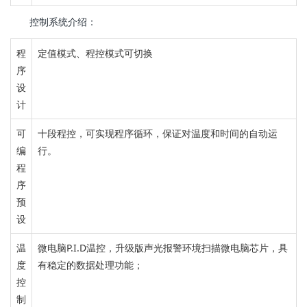
控制系统介绍：
程
定值模式、程控模式可切换
序
设
计
可
十段程控，
可实现程序循环，保证对温度和时间的自动运
编
行。
程
序
预
设
温
微电脑P.I.D温控，
升级版声光报警
环境扫描微电脑芯片，
具
度
有稳定的数据处理功能；
控
制