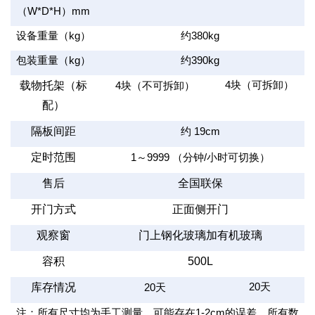
（
W*D*H
）
mm
设备重量（
kg
）
约
380kg
包装重量（
kg
）
约
390kg
载物托架（标
4
块（可拆卸）
4
块（不可拆卸）
配）
隔板间距
约
19cm
定时范围
1
～
9999
（分钟
/
小时可切换）
售后
全国联保
开门方式
正面侧开门
观察窗
门上钢化玻璃加有机玻璃
容积
500L
库存情况
20
天
20
天
注：所有尺寸均为手工测量，可能存在
1-2cm
的误差，所有数