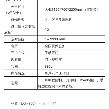
外形尺寸
大概1120*760*2250mm（定制款）
（W*D*H）
载物托架
无，客户放滚瓶机
进门槽（含带轮
1套
底板）
定时范围
1～9999 min
售后
全国联保服务
开门方式
手动开门
观察窗
门上观察窗
容积
896L
库存情况
货期20个工作日
可编程控制、 打印机、RS485接口、手
选配
机远程控制等附属功能。
标签:
LRH-900F
生化培养箱