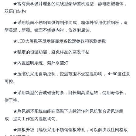
★富有美学设计理念的流线型豪华整机造型，静电喷塑箱体，
双层门结构
★采用镜面不锈钢氩弧焊制作而成，箱体外采用优质钢板，造
型美观，新颖。镜面不锈钢内衬，仪器耐腐蚀。
★LCD大屏数字显示屏显示各设定参数和实测参数
★稳定的恒温功能，避免样品的蒸发干枯
★内置照明系统、紫外杀菌灯
★压缩机采用自动控制，控温范围不受室温影响， 4~60度任意
可控。
★采用新型的合成硅密封条，能长期高温运转，使用寿命长，
便于换。
★热风循环系统由能在高温下连续运转的风机和合适风道组
成，提高工作室内温度均匀。
★隔板升级（隔板采用不锈钢钢板冲孔，可以解决以往网格放