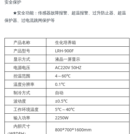
安全保护
★安全功能：传感器故障报警、超温报警、过升防止器、超温
保护器、过电流跳闸保护等
产品名称
生化培养箱
产品型号
LRH-900F
显示方式
液晶一屏显示
电源电压
AC220V 50HZ
控温范围
4～60℃
温度分辨率
0.1℃
制冷方式
自动
波动度
±0.5℃
工作环境温度
5℃～40℃
输入功率
2250W
内胆尺寸
800*700*1600mm
（W*D*H）