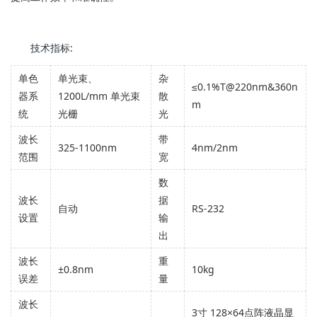
技术指标:
单色
单光束、
杂
≤0.1%T@220nm&360n
器系
1200L/mm 单光束
散
m
统
光栅
光
波长
带
325-1100nm
4nm/2nm
范围
宽
数
波长
据
自动
RS-232
设置
输
出
波长
重
±0.8nm
10kg
误差
量
波长
3寸 128×64点阵液晶显