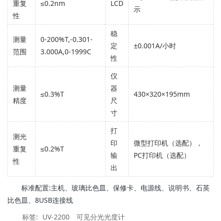
重复
≤0.2nm
LCD
示
性
稳
测量
0-200%T,-0.301-
定
±0.001A/小时
范围
3.000A,0-1999C
性
仪
测量
器
≤0.3%T
430×320×195mm
精度
尺
寸
打
测光
印
微型打印机（选配），
重复
≤0.2%T
输
PC打印机（选配）
性
出
标准配置:主机、玻璃比色皿、保修卡、电源线、说明书、石英
比色皿、8USB连接线
标签:
UV-2200
可见分光光度计