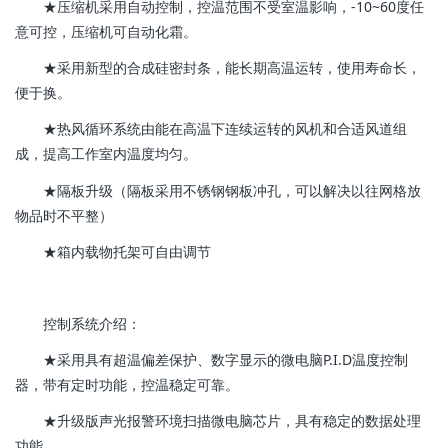
★压缩机采用自动控制，控温范围不受室温影响，-10~60度任
意可控，压缩机可自动化霜。
★采用新型的合成硅密封条，能长期高温运转，使用寿命长，
便于换。
★热风循环系统由能在高温下连续运转的风机和合适风道组
成，提高工作室内温度均匀。
★隔板升级（隔板采用不锈钢钢板冲孔，可以解决以往网格放
物品时不平整）
★箱内载物托架可自由调节
控制系统介绍：
★采用具有超温偏差保护、数字显示的微电脑P.I.D温度控制
器，带有定时功能，控温稳定可靠。
★升级版声光报警环境扫描微电脑芯片，具有稳定的数据处理
功能