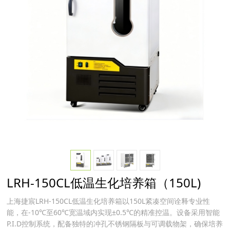
LRH-150CL低温生化培养箱（150L)
上海捷宸LRH-150CL低温生化培养箱以150L紧凑空间诠释专业性
能，在-10℃至60℃宽温域内实现±0.5℃的精准控温。设备采用智能
P.I.D控制系统，配备独特的冲孔不锈钢隔板与可调载物架，确保培养