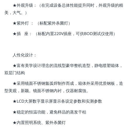
★外观升级：（在完成设备总体性能提升同时，外观升级的精
美，大气。）
★紫外灯 ： （标配紫外杀菌灯）
★插 座： （标配内置220V插座，可供BOD测试仪使用）
人性化设计：
★富有美学设计理念的流线型豪华整机造型，静电喷塑箱体，
双层门结构
★采用镜面不锈钢氩弧焊制作而成，箱体外采用优质钢板，造
型美观，新颖。镜面不锈钢内衬，仪器耐腐蚀。
★LCD大屏数字显示屏显示各设定参数和实测参数
★稳定的恒温功能，避免样品的蒸发干枯
★内置照明系统、紫外杀菌灯