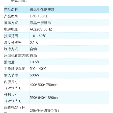
参数介绍：
产品名称
低温生化培养箱
产品型号
LRH-150CL
显示方式
液晶一屏显示
电源电压
AC220V 50HZ
控温范围
-10～60℃
温度分辨率
0.1℃
制冷方式
自动
压缩机化霜方式
自动
波动度
±0.5℃
工作环境温度
5℃～40℃
输入功率
600W
内胆尺寸
400*500*750mm
（W*D*H）
外形尺寸
590*640*1390mm
（W*D*H）
载物托架（标
2块(任意调节位置）