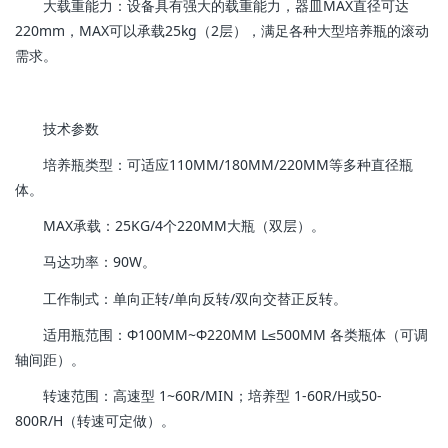
大载重能力：设备具有强大的载重能力，器皿MAX直径可达
220mm，MAX可以承载25kg（2层），满足各种大型培养瓶的滚动
需求。
技术参数
培养瓶类型：可适应110MM/180MM/220MM等多种直径瓶
体。
MAX承载：25KG/4个220MM大瓶（双层）。
马达功率：90W。
工作制式：单向正转/单向反转/双向交替正反转。
适用瓶范围：Φ100MM~Φ220MM L≤500MM 各类瓶体（可调
轴间距）。
转速范围：高速型 1~60R/MIN；培养型 1-60R/H或50-
800R/H（转速可定做）。