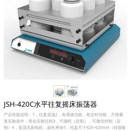
JSH-420C水平往复摇床振荡器
产品性能说明：1，往复震荡2，有调速功能，有定时功能，方便重
复实验条件，简化实验过程3，可编程（定制），可微信控制（定
制）4，直流无刷电机，超长寿命5，托盘尺寸420-420mm（转接板