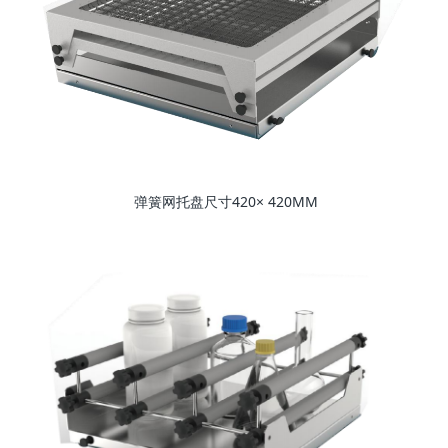
弹簧网托盘尺寸420× 420MM