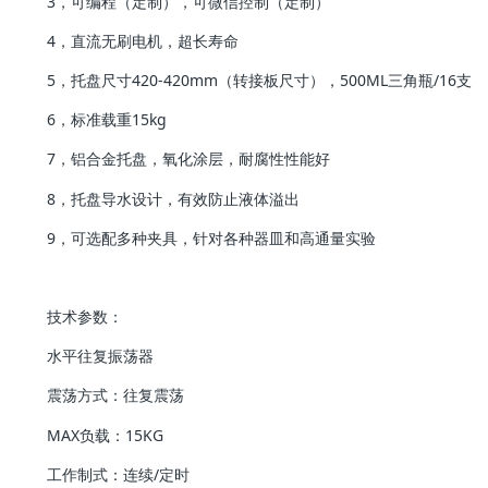
3，可编程（定制），可微信控制（定制）
4，直流无刷电机，超长寿命
5，托盘尺寸420-420mm（转接板尺寸），500ML三角瓶/16支
6，标准载重15kg
7，铝合金托盘，氧化涂层，耐腐性性能好
8，托盘导水设计，有效防止液体溢出
9，可选配多种夹具，针对各种器皿和高通量实验
技术参数：
水平往复振荡器
震荡方式：往复震荡
MAX负载：15KG
工作制式：连续/定时