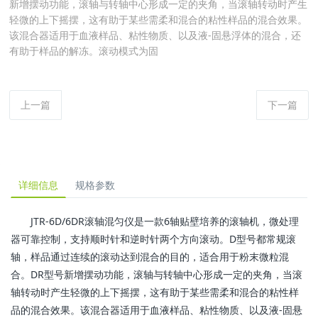
新增摆动功能，滚轴与转轴中心形成一定的夹角，当滚轴转动时产生
轻微的上下摇摆，这有助于某些需柔和混合的粘性样品的混合效果。
该混合器适用于血液样品、粘性物质、以及液-固悬浮体的混合，还
有助于样品的解冻。滚动模式为固
上一篇
下一篇
详细信息
规格参数
JTR-6D/6DR滚轴混匀仪是一款6轴贴壁培养的滚轴机，
微处理
器可靠控制，
支持
顺时针和逆时针
两个方向滚动
。D型号都常规滚
轴，
样品通过连续的滚动达到混合的目的，适合用于粉末微粒混
合。
DR型号新增摆动功能，
滚轴与转轴中心形成一定的夹角，当滚
轴转动时产生轻微的上下摇摆，这有助于某些需柔和混合的粘性样
品的混合效果。该混合器适用于血液样品、粘性物质、以及液-固悬