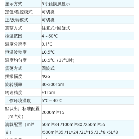
显示方式
5寸触摸屏显示
定值/程控模式
可切换
正/反转模式
可切换
震荡方式
往复式+回旋式
控温范围
4～60℃
温度分辨率
0.1℃
恒温波动度
±0.5℃
温度均匀度
±0.5℃（37℃时）
震荡方式
回旋式
摆振幅度
Φ26
旋转频率
30-300rpm
转速精度
±1rpm
工作环境温度
5℃～40℃
默认出厂标准配置
2000ml*15
（ml*支）
满载配置（ml*
50ml*84 /100ml*80 /250ml*55
支）
/500ml*35 /1L*24 /2L*15 /3L*8 /5L*8