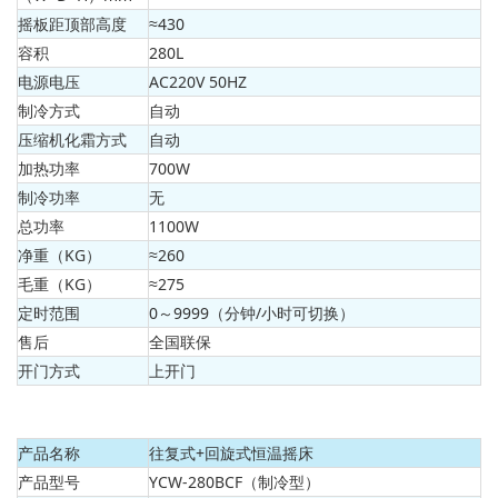
摇板距顶部高度
≈430
容积
280L
电源电压
AC220V 50HZ
制冷方式
自动
压缩机化霜方式
自动
加热功率
700W
制冷功率
无
总功率
1100W
净重（KG）
≈260
毛重（KG）
≈275
定时范围
0～9999（分钟/小时可切换）
售后
全国联保
开门方式
上开门
产品名称
往复式+回旋式恒温摇床
产品型号
YCW-280BCF（制冷型）