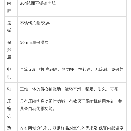
内
304镜面不锈钢内胆
胆
摇
不锈钢
托盘/夹具
板
保
50mm厚保温层
温
层
电
直流无刷电机,
宽调速、恒力矩、恒转速、无碳刷、免保养
机
轴
三维一体的偏心轴驱动，运转平滑、稳定、耐久、可靠
压
具有压缩机启动延时功能，有效保证压缩机使用寿命；并
缩
具备自动化霜功能。
机
透
左右两侧透气孔，满足样品对氧气的需求及 保证内部温度