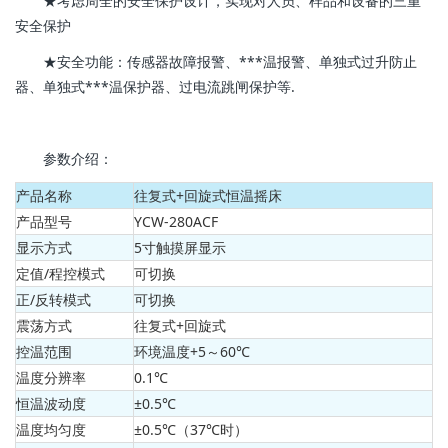
★考虑周全的安全保护设计，实现对人员、样品和设备的三重
安全保护
★安全功能：传感器故障报警、***温报警、单独式过升防止
器、单独式***温保护器、过电流跳闸保护等.
参数介绍：
产品名称
往复式+回旋式恒温摇床
产品型号
YCW-280ACF
显示方式
5寸触摸屏显示
定值/程控模式
可切换
正/反转模式
可切换
震荡方式
往复式+回旋式
控温范围
环境温度+5～60℃
温度分辨率
0.1℃
恒温波动度
±0.5℃
温度均匀度
±0.5℃（37℃时）