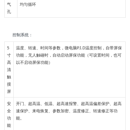
气
均匀循环
孔
控制系统：
5
温度、转速、时间等参数，
微电脑P.I.D温度控制，
自带屏保
寸
功能，
无人触碰时，自动启动屏保功能
（可设置时间，也可
高
以不启动屏保功能）
清
触
摸
屏
安
开门、超高温、低温、超高速报警、
超高温偏差保护、超高
全
速保护、来电恢复、参数加密、温度修正、转速修正等功
功
能。
能