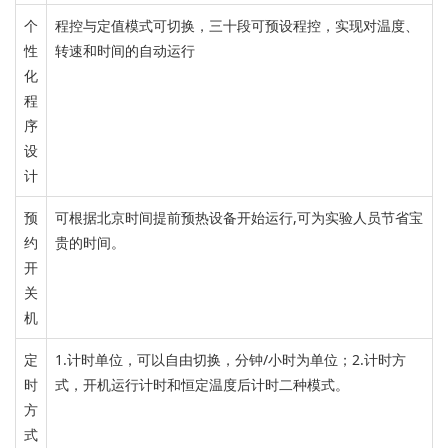
个
程控与定值模式可切换，
三十段
可预设程控，
实现对温度、
性
转速和时间的自动运行
化
程
序
设
计
预
可根据北京时间提前预热设备开始运行,可为实验人员节省宝
约
贵的时间。
开
关
机
定
1.计时单位，可以自由切换，分钟/小时为单位；2.计时方
时
式，开机运行计时和恒定温度后计时二种模式。
方
式