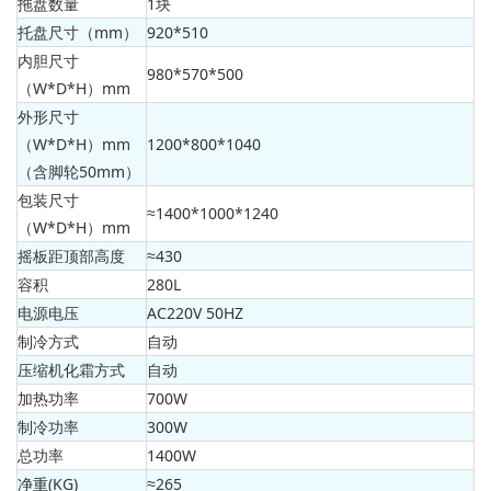
拖盘数量
1块
托盘尺寸（mm）
920*510
内胆尺寸
980*570*500
（W*D*H）mm
外形尺寸
（W*D*H）mm
1200*800*1040
（含脚轮50mm）
包装尺寸
≈1400*1000*1240
（W*D*H）mm
摇板距顶部高度
≈430
容积
280L
电源电压
AC220V 50HZ
制冷方式
自动
压缩机化霜方式
自动
加热功率
700W
制冷功率
300W
总功率
1400W
净重(KG)
≈265