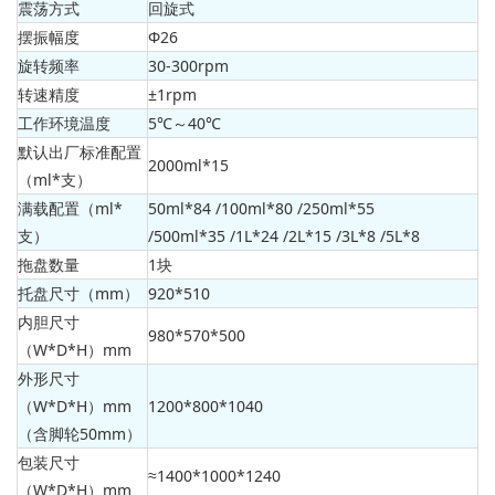
震荡方式
回旋式
摆振幅度
Φ26
旋转频率
30-300rpm
转速精度
±1rpm
工作环境温度
5℃～40℃
默认出厂标准配置
2000ml*15
（ml*支）
满载配置（ml*
50ml*84 /100ml*80 /250ml*55
支）
/500ml*35 /1L*24 /2L*15 /3L*8 /5L*8
拖盘数量
1块
托盘尺寸（mm）
920*510
内胆尺寸
980*570*500
（W*D*H）mm
外形尺寸
（W*D*H）mm
1200*800*1040
（含脚轮50mm）
包装尺寸
≈1400*1000*1240
（W*D*H）mm