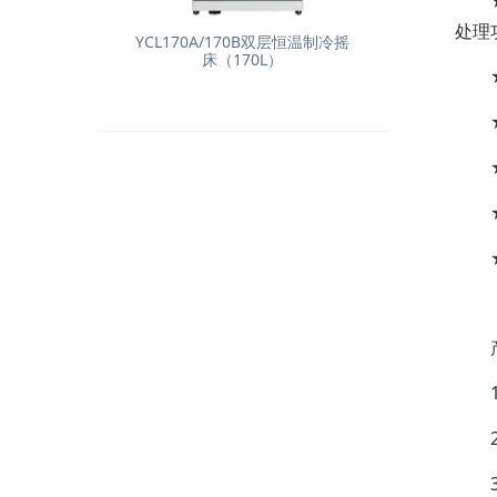
处理
YCL170A/170B双层恒温制冷摇
床（170L）