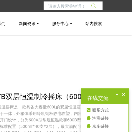
我们
新闻资讯
服务中心
站内搜索
-
×
0A/B双层恒温制冷摇床（600L）
在线交流
B双层恒温摇床是一款具备大容量600L的双层恒温震荡器，集恒
联系方式
于一体，外箱体采用冷轧钢板静电喷塑，内部采用304镜
淘宝链接
开门设计，分为600A型常规恒温款和600B型恒温制冷
京东链接
准配置（500ml*40支*2层），最大满配可扩展至每层