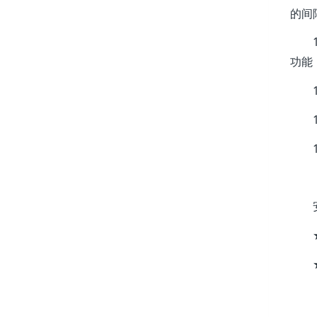
的间
功能