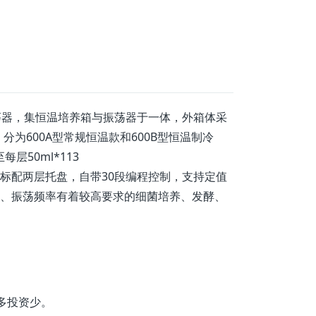
荡器，
集恒温培养箱与振荡器于一体，
外箱体采
分为600A型常规恒温款和
600B型恒
温制冷
层50ml*113
00ml*15规格，标配两层托盘，自带30段编程控制，支持定值
、振荡频率有着较高要求的细菌培养、发酵、
多投资少。