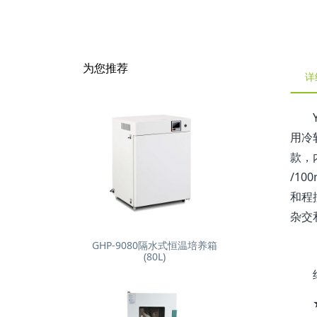
为您推荐
详
用冷
款，
/10
和程
杂交
GHP-9080隔水式恒温培养箱
(80L)