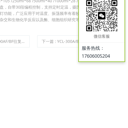
*105 /250ml*68 /500ml*40 /1000ml*28 /2000ml*15
盘，自带30段编程控制，支持定时定温，摄氏度/华氏温
灯功能，广泛应用于对温度、振荡频率有着较高要求的
杂交和生物化学反应以及酶、细胞组织研究等。
微信客服
/BF往复式恒温摇床（600L）
下一篇
:
YCL-300A/B双层恒温振荡摇床（300L）
服务热线：
17606005204