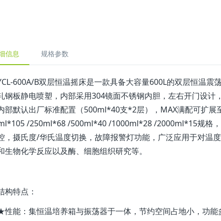
细信息
规格参数
YCL-600A/B双层恒温摇床是一款具备大容量600L的
双层恒温震
轧钢板静电喷塑，内部采用
304镜面不锈钢内胆，左右开门设计，
内部默认出厂标准配置（500ml*40支*2层），MAX满配可扩展至每
0ml*105 /250ml*68 /500ml*40 /1000ml*28 /20
控，
摄氏度/华氏温度切换，故障报警灯功能，
广泛应用于对温度
和生物化学反应以及酶、细胞组织研究等。
结构特点：
★性能：集恒温培养箱与振荡器于一体，节约空间占地小，功能