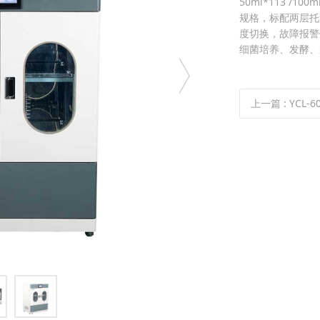
50ml*113 /100ml
规格，标配两层托
度切换，故障报警
细菌培养、发酵、
上一篇
:
YCL-600AF