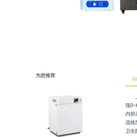
为您推荐
详
现0
内胆
流线
卫生