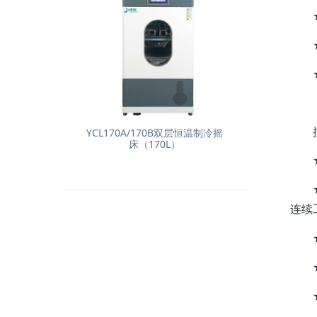
YCL170A/170B双层恒温制冷摇
床（170L）
连续