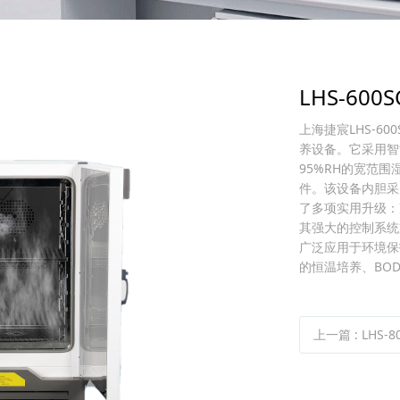
LHS-60
上海捷宸LHS-6
养设备。它采用智
95%RH的宽范
件。该设备内胆采
了多项实用升级：
其强大的控制系统
广泛应用于环境保
的恒温培养、BO
上一篇
:
LHS-800S