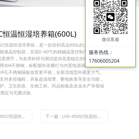
0SC恒温恒湿培养箱(600L)
微信客服
00SC恒温恒湿培养箱，是一款容积高达600L的大型精密培
能液晶控制器，实现0~60℃的精确温度控制与50-
服务热线：
围湿度调节，为各类科研与测试提供高度稳定的环境模拟条
17606005204
用304不锈钢，标配紫外杀菌灯与内置电源插座，并进行
冲孔不锈钢隔板放置更平稳，全新流线型外观更大气。
支持多段编程，具备超温报警、断电恢复等安全功能，
护、卫生防疫、生物工程、药品检验及农业水产等领域
D测定与无菌试验。
C恒温恒湿培养箱(800L)
下一篇
:
LHS-450SC恒温恒湿培养箱(450L)