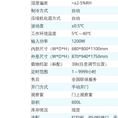
湿度偏差
<±2-5%RH
制冷方式
自动
压缩机化霜方式
自动
波动度
±0.5℃
工作环境温度
5℃～40℃
输入功率
1200W
内胆尺寸（W*D*H）
680*800*1100mm
外形尺寸（W*D*H）
870*940*1750mm
载物托架（标配）
3块(任意调节位置）
定时范围
1～9999小时
售后
全国联保服务
开门方式
手动开门
观察窗
门上观察窗
容积
600L
库存情况
现货
选配
打印机、RS485接口、