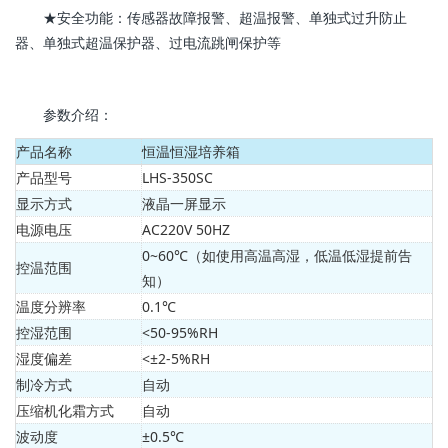
★安全功能：传感器故障报警、超温报警、单独式过升防止
器、单独式超温保护器、过电流跳闸保护等
参数介绍：
产品名称
恒温恒湿培养箱
产品型号
LHS-350SC
显示方式
液晶一屏显示
电源电压
AC220V 50HZ
0~60℃（如使用高温高湿，低温低湿提前告
控温范围
知）
温度分辨率
0.1℃
控湿范围
<50-95%RH
湿度偏差
<±2-5%RH
制冷方式
自动
压缩机化霜方式
自动
波动度
±0.5℃