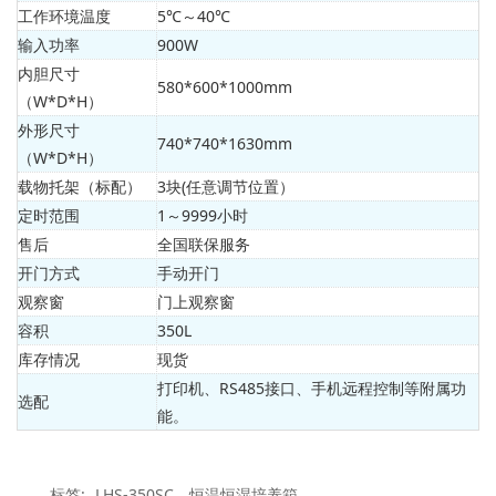
工作环境温度
5℃～40℃
输入功率
900W
内胆尺寸
580*600*1000mm
（W*D*H）
外形尺寸
740*740*1630mm
（W*D*H）
载物托架（标配）
3块(任意调节位置）
定时范围
1～9999小时
售后
全国联保服务
开门方式
手动开门
观察窗
门上观察窗
容积
350L
库存情况
现货
打印机、RS485接口、手机远程控制等附属功
选配
能。
标签:
LHS-350SC
恒温恒湿培养箱