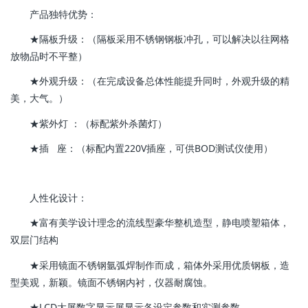
产品独特优势：
★隔板升级：（隔板采用不锈钢钢板冲孔，可以解决以往网格
放物品时不平整）
★外观升级：（在完成设备总体性能提升同时，外观升级的精
美，大气。）
★紫外灯 ：（标配紫外杀菌灯）
★插 座：（标配内置220V插座，可供BOD测试仪使用）
人性化设计：
★富有美学设计理念的流线型豪华整机造型，静电喷塑箱体，
双层门结构
★采用镜面不锈钢氩弧焊制作而成，箱体外采用优质钢板，造
型美观，新颖。镜面不锈钢内衬，仪器耐腐蚀。
★LCD大屏数字显示屏显示各设定参数和实测参数