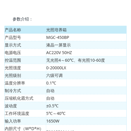
参数介绍：
产品名称
光照培养箱
产品型号
MGC-450BP
显示方式
液晶一屏显示
电源电压
AC220V 50HZ
控温范围
无光照4～60℃、有光照10-60度
光照强度
0-20000LX
光照级别
六级可调
温度分辨率
0.1℃
制冷方式
自动
压缩机化霜方式
自动
波动度
±0.5℃
工作环境温度
5℃～40℃
输入功率
1650W
内胆尺寸（W*D*H）