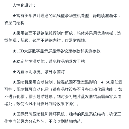
人性化设计：
★富有美学设计理念的流线型豪华整机造型，静电喷塑箱体，
双层门结构
★采用镜面不锈钢氩弧焊制作而成，箱体外采用优质钢板，造
型美观，新颖。镜面不锈钢内衬，仪器耐腐蚀。
★LCD大屏数字显示屏显示各设定参数和实测参数
★稳定的恒温功能，避免样品的蒸发干枯
★内置照明系统、紫外杀菌灯
★压缩机采用自动控制，控温范围不受室温影响，4~60度任意
可控，压缩机可自动化霜（很多品牌设备不具备自动化霜功能： 如
不进行化霜，霜会越结越厚，到时会将翅片蒸发器结满霜而将风道
堵死，致使冷风不能循环制冷效果下降）。
★国际品牌压缩机和循环风机，独特的风道系统结构，确保工
作室内部风力分布均匀。不会吹到植物幼苗。