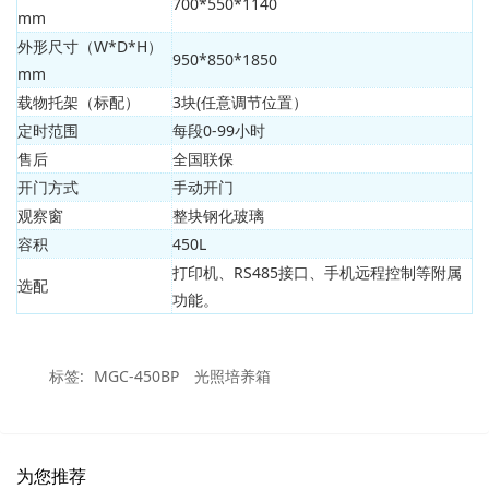
700*550*1140
mm
外形尺寸（W*D*H）
950*850*1850
mm
载物托架（标配）
3块(任意调节位置）
定时范围
每段0-99小时
售后
全国联保
开门方式
手动开门
观察窗
整块钢化玻璃
容积
450L
打印机、RS485接口、手机远程控制等附属
选配
功能。
标签:
MGC-450BP
光照培养箱
为您推荐