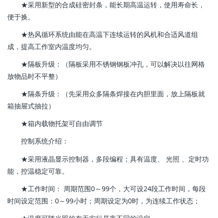
★采用新型的合成硅密封条，能长期高温运转，使用寿命长，
便于换。
★热风循环系统由能在高温下连续运转的风机和合适风道组
成，提高工作室内温度均匀。
★隔板升级：（隔板采用不锈钢钢板冲孔，可以解决以往网格
放物品时不平整）
★隔条升级：（先采用众多隔条焊接在内胆里面，放上隔板就
箱抽屉式抽拉）
★箱内载物托架可自由调节
控制系统介绍：
★采用液晶显示控制器，多段编程；具有温度、 光照 、定时功
能，控温稳定可靠。
★工作时间： 周期范围0～99个，大可设24段工作时间，每段
时间设定范围：0～99小时；周期设定为0时，为连续工作状态；