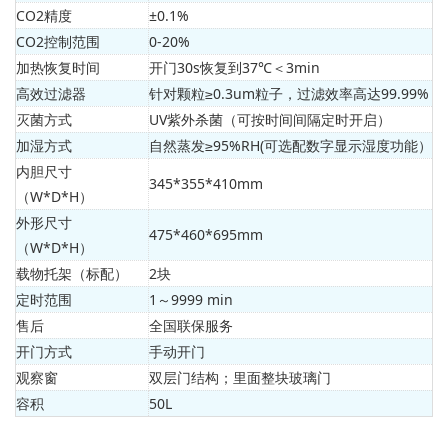
CO2精度
±0.1%
CO2控制范围
0-20%
加热恢复时间
开门30s恢复到37℃＜3min
高效过滤器
针对颗粒≥0.3um粒子，过滤效率高达99.99%
灭菌方式
UV紫外杀菌（可按时间间隔定时开启）
加湿方式
自然蒸发≥95%RH(可选配数字显示湿度功能）
内胆尺寸
345*355*410mm
（W*D*H）
外形尺寸
475*460*695mm
（W*D*H）
载物托架（标配）
2块
定时范围
1～9999 min
售后
全国联保服务
开门方式
手动开门
观察窗
双层门结构；里面整块玻璃门
容积
50L