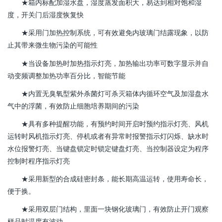
★箱内标配加湿水盘，湿度蒸发面积大，易达到相对饱和湿
度，开关门后湿度恢复快
★采用门加热控制系统，可有效避免内玻璃门结露现象，以防
止其带来微生物污染的可能性
★当设备加热时加热指示灯亮，加热输出功率可数字显示并自
动变频调整加热功率百分比，智能节能
★内置无臭氧型紫外杀菌灯可杀灭箱体内循环空气及加湿盘水
气中的浮菌，有效防止细胞培养期间的污染
★具有多种提醒功能，有预约时间开启时预约指示灯亮、风机
运转时风机指示灯亮、停机或者有异常时报警指示灯闪烁、缺水时
水位报警灯亮、当键盘锁定时锁定键盘灯亮、当控制器设定为程序
控制时程序指示灯亮
★采用新型的合成硅密封条，能长期高温运转，使用寿命长，
便于换。
★采用双层门结构，里面一块钢化玻璃门，有效防止开门观察
样品时温度有波动。