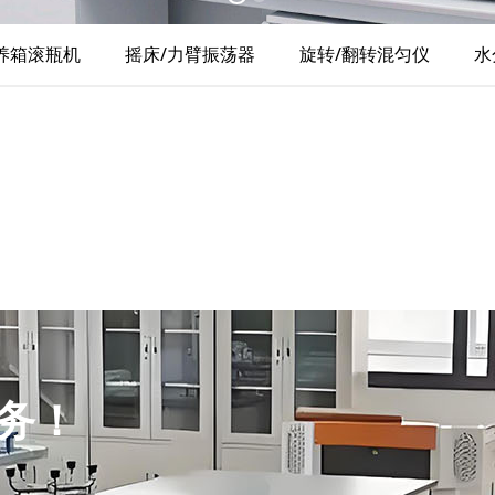
养箱滚瓶机
摇床/力臂振荡器
旋转/翻转混匀仪
水
务！