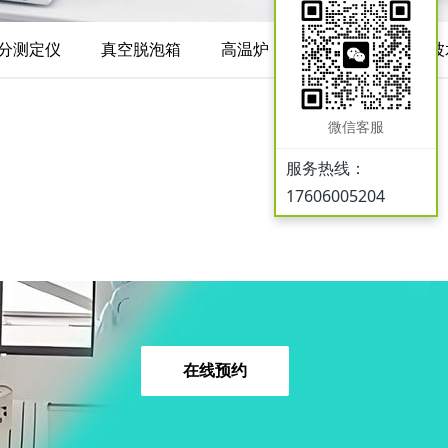
分测定仪
真空脱泡箱
高温炉
搅拌器
超声波
微信客服
服务热线：
17606005204
在线预约