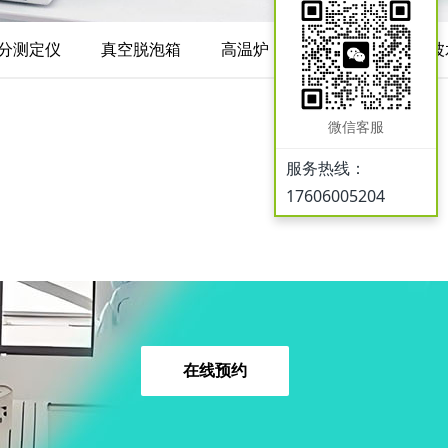
分测定仪
真空脱泡箱
高温炉
搅拌器
超声波
微信客服
服务热线：
17606005204
在线预约