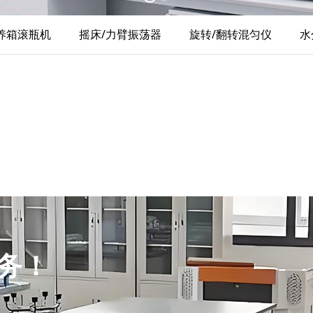
养箱滚瓶机
摇床/力臂振荡器
旋转/翻转混匀仪
水
务！