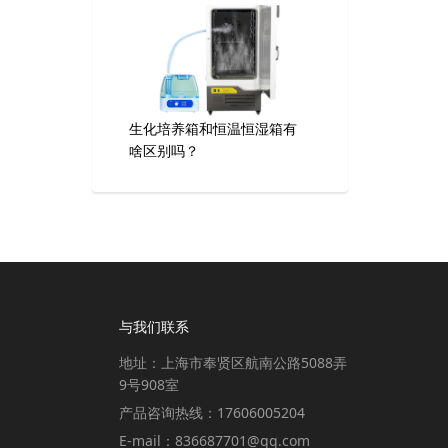
生化培养箱和恒温恒湿箱有
啥区别吗？
与我们联系
地址：上海市奉贤区航南公路5088弄
9号908室
产品咨询热线：17606005204
E-mail：836687701@qq.com