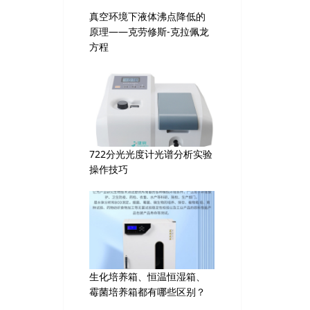
真空环境下液体沸点降低的
原理——克劳修斯-克拉佩龙
方程
722分光光度计光谱分析实验
操作技巧
生化培养箱、恒温恒湿箱、
霉菌培养箱都有哪些区别？