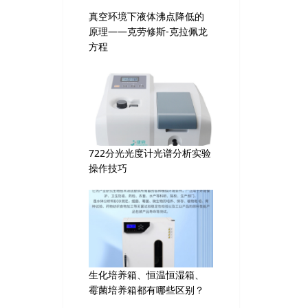
真空环境下液体沸点降低的
原理——克劳修斯-克拉佩龙
方程
722分光光度计光谱分析实验
操作技巧
生化培养箱、恒温恒湿箱、
霉菌培养箱都有哪些区别？