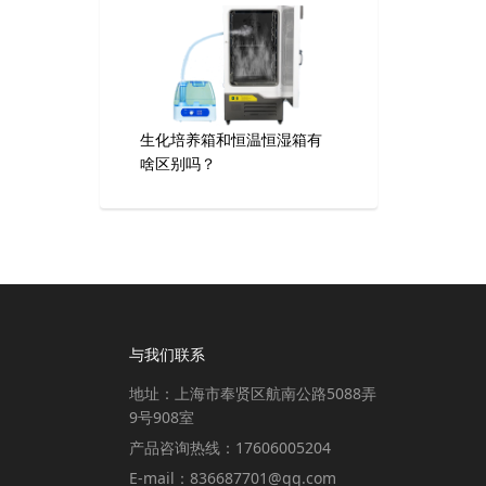
生化培养箱和恒温恒湿箱有
啥区别吗？
与我们联系
地址：上海市奉贤区航南公路5088弄
9号908室
产品咨询热线：17606005204
E-mail：836687701@qq.com